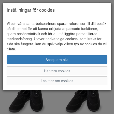
Anderbergs skor
Toggl
Inställningar för cookies
navig
Visa filter
Vi och våra samarbetspartners sparar referenser till ditt besök
på din enhet för att kunna erbjuda anpassade funktioner,
SPRINGYARD (31
spara besöksstatistik och för att möjliggöra personifierad
marknadsföring. Utöver nödvändiga cookies, som krävs för
artiklar)
sida ska fungera, kan du själv välja vilken typ av cookies du vill
tillåta.
Sortera efter:
Acceptera alla
Hantera cookies
Läs mer om cookies