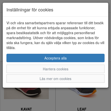
Anderbergs skor
Toggl
Inställningar för cookies
navig
Visa filter
Vi och våra samarbetspartners sparar referenser till ditt besök
på din enhet för att kunna erbjuda anpassade funktioner,
Barn - Skor (120 artiklar)
spara besöksstatistik och för att möjliggöra personifierad
marknadsföring. Utöver nödvändiga cookies, som krävs för
sida ska fungera, kan du själv välja vilken typ av cookies du vill
Sortera efter:
tillåta.
Acceptera alla
Hantera cookies
Läs mer om cookies
KAVAT
LEAF