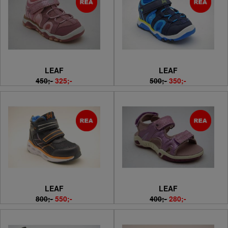
LEAF
LEAF
450;-
325;-
500;-
350;-
LEAF
LEAF
800;-
550;-
400;-
280;-