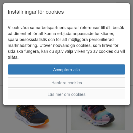
Anderbergs skor
Toggl
Inställningar för cookies
navig
Visa filter
Vi och våra samarbetspartners sparar referenser till ditt besök
på din enhet för att kunna erbjuda anpassade funktioner,
Barn - Blinkskor (30
spara besöksstatistik och för att möjliggöra personifierad
marknadsföring. Utöver nödvändiga cookies, som krävs för
artiklar)
sida ska fungera, kan du själv välja vilken typ av cookies du vill
tillåta.
Sortera efter:
Acceptera alla
Hantera cookies
Läs mer om cookies