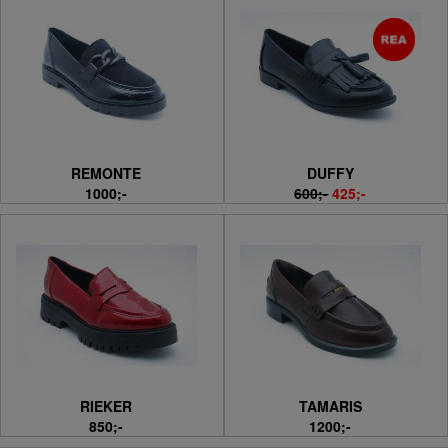
REMONTE
DUFFY
1000;-
600;-
425;-
RIEKER
TAMARIS
850;-
1200;-