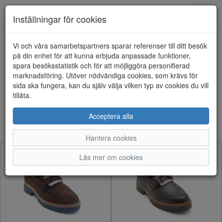
Anderbergs skor
Toggl
Inställningar för cookies
navig
Visa filter
Vi och våra samarbetspartners sparar referenser till ditt besök
på din enhet för att kunna erbjuda anpassade funktioner,
Dam - Loafers (80
spara besöksstatistik och för att möjliggöra personifierad
marknadsföring. Utöver nödvändiga cookies, som krävs för
artiklar)
sida ska fungera, kan du själv välja vilken typ av cookies du vill
tillåta.
Sortera efter:
Acceptera alla
Hantera cookies
Läs mer om cookies