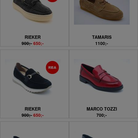
RIEKER
TAMARIS
900;-
650;-
1100;-
RIEKER
MARCO TOZZI
900;-
650;-
700;-