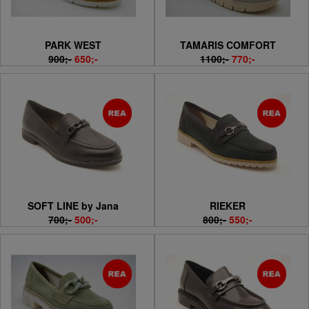
PARK WEST
TAMARIS COMFORT
900;-
650;-
1100;-
770;-
SOFT LINE by Jana
RIEKER
700;-
500;-
800;-
550;-