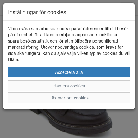
Anderbergs skor
Toggl
Inställningar för cookies
navig
Vi och våra samarbetspartners sparar referenser till ditt besök
HEM
SOFT LINE BY JANA
på din enhet för att kunna erbjuda anpassade funktioner,
spara besöksstatistik och för att möjliggöra personifierad
marknadsföring. Utöver nödvändiga cookies, som krävs för
sida ska fungera, kan du själv välja vilken typ av cookies du vill
tillåta.
Acceptera alla
Hantera cookies
Läs mer om cookies