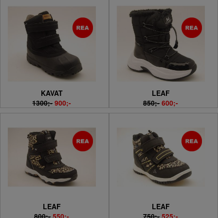
KAVAT
LEAF
1300;-
900;-
850;-
600;-
LEAF
LEAF
800;-
550;-
750;-
525;-