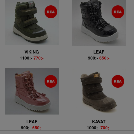
VIKING
LEAF
1100;-
770;-
900;-
650;-
LEAF
KAVAT
900;-
650;-
1000;-
700;-