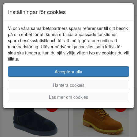
Anderbergs skor
Toggl
Inställningar för cookies
navig
Visa filter
Vi och våra samarbetspartners sparar referenser till ditt besök
på din enhet för att kunna erbjuda anpassade funktioner,
Endast REA
spara besöksstatistik och för att möjliggöra personifierad
Rensa
marknadsföring. Utöver nödvändiga cookies, som krävs för
124 artiklar hittade
sida ska fungera, kan du själv välja vilken typ av cookies du vill
tillåta.
Sortera efter:
Acceptera alla
Hantera cookies
Läs mer om cookies