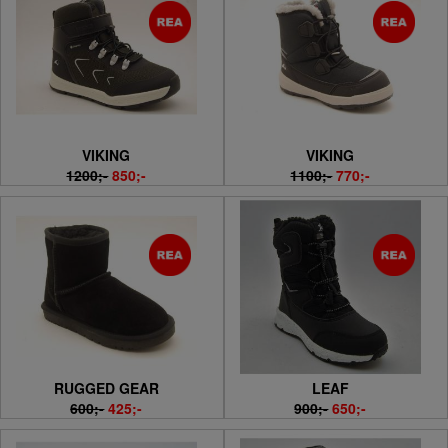
VIKING
VIKING
1200;-
850;-
1100;-
770;-
RUGGED GEAR
LEAF
600;-
425;-
900;-
650;-