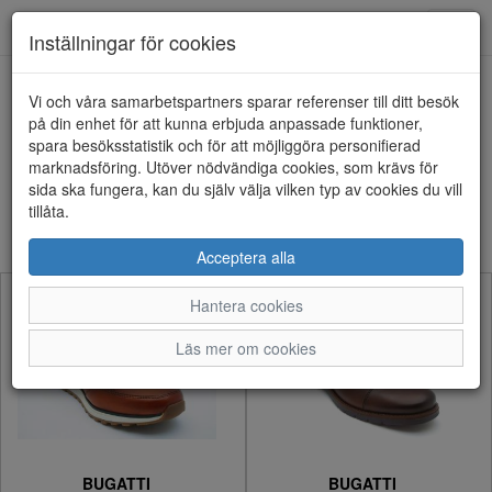
Anderbergs skor
Toggl
Inställningar för cookies
navig
Visa filter
Vi och våra samarbetspartners sparar referenser till ditt besök
på din enhet för att kunna erbjuda anpassade funktioner,
Herr (399 artiklar)
spara besöksstatistik och för att möjliggöra personifierad
marknadsföring. Utöver nödvändiga cookies, som krävs för
sida ska fungera, kan du själv välja vilken typ av cookies du vill
Sortera efter:
tillåta.
Acceptera alla
Hantera cookies
Läs mer om cookies
BUGATTI
BUGATTI