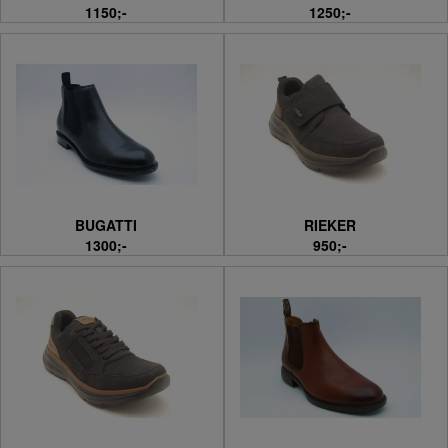
1150;-
1250;-
BUGATTI
RIEKER
1300;-
950;-