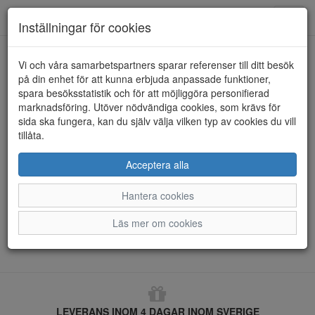
Anderbergs skor
Toggl
Inställningar för cookies
navig
Returformulär
Vi och våra samarbetspartners sparar referenser till ditt besök
på din enhet för att kunna erbjuda anpassade funktioner,
Ordernummer *
spara besöksstatistik och för att möjliggöra personifierad
marknadsföring. Utöver nödvändiga cookies, som krävs för
sida ska fungera, kan du själv välja vilken typ av cookies du vill
tillåta.
E-post *
Acceptera alla
Hantera cookies
Hämta order
Läs mer om cookies
LEVERANS INOM 4 DAGAR INOM SVERIGE