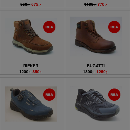
950;-
675;-
1100;-
770;-
RIEKER
BUGATTI
1200;-
850;-
1800;-
1250;-