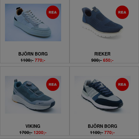
BJÖRN BORG
RIEKER
1100;-
770;-
900;-
650;-
VIKING
BJÖRN BORG
1700;-
1200;-
1100;-
770;-