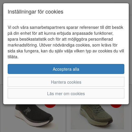
Anderbergs skor
Toggl
Inställningar för cookies
navig
Visa filter
Vi och våra samarbetspartners sparar referenser till ditt besök
på din enhet för att kunna erbjuda anpassade funktioner,
Endast REA
spara besöksstatistik och för att möjliggöra personifierad
Rensa
marknadsföring. Utöver nödvändiga cookies, som krävs för
90 artiklar hittade
sida ska fungera, kan du själv välja vilken typ av cookies du vill
tillåta.
Sortera efter:
Acceptera alla
Hantera cookies
Läs mer om cookies