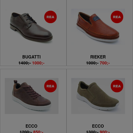
BUGATTI
RIEKER
1400;-
1000;-
1000;-
700;-
ECCO
ECCO
1200;-
850;-
1300;-
900;-