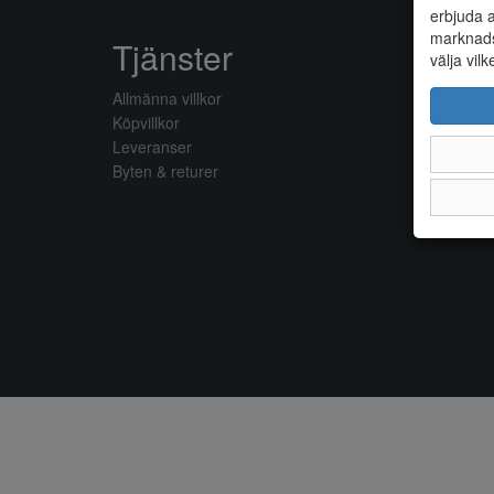
erbjuda a
marknads
Tjänster
välja vilk
Allmänna villkor
Köpvillkor
Leveranser
Byten & returer