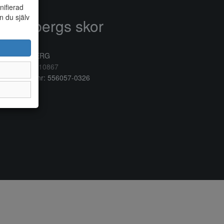
nifierad
n du själv
Anderbergs skor
rkogatan 6
32 41 VARBERG
lefon:
0340/10867
ganisationsnr: 556057-0326