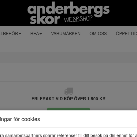
LLBEHÖR
REA
VARUMÄRKEN
OM OSS
ÖPPETTI
FRI FRAKT VID KÖP ÖVER 1.500 KR
ÅNGRA KÖP
ningar för cookies
ra samarbetspartners sparar referenser till ditt besök på din enhet för 