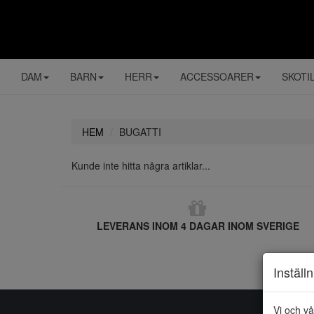
DAM
BARN
HERR
ACCESSOARER
SKOTI
HEM
BUGATTI
Kunde inte hitta några artiklar...
LEVERANS INOM 4 DAGAR INOM SVERIGE
Inställ
Vi och vå