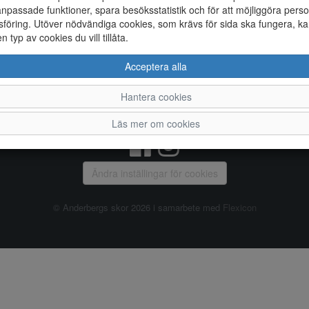
npassade funktioner, spara besöksstatistik och för att möjliggöra perso
föring. Utöver nödvändiga cookies, som krävs för sida ska fungera, ka
Allmänt
en typ av cookies du vill tillåta.
Vanliga frågor
Ky
Acceptera alla
Om oss
4
Kontakta oss
Te
Hantera cookies
Öppettider
Or
Våra butiker
Läs mer om cookies
Ändra inställingar för cookies
© Anderbergs skor 2026 i samarbete med
Flexicon