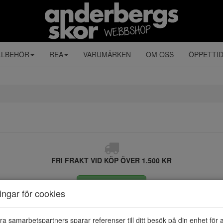
LLBEHÖR
REA
VARUMÄRKEN
OM OSS
ÖPPETTI
FRI FRAKT VID KÖP ÖVER 1.500 KR
ÅNGRA KÖP
ningar för cookies
ra samarbetspartners sparar referenser till ditt besök på din enhet för 