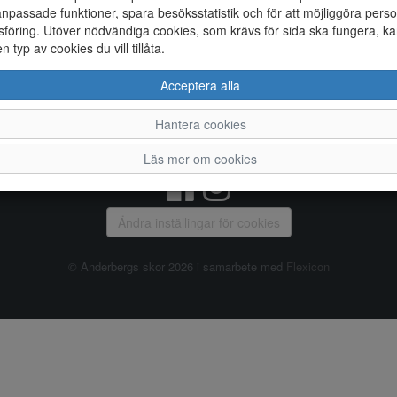
npassade funktioner, spara besöksstatistik och för att möjliggöra perso
föring. Utöver nödvändiga cookies, som krävs för sida ska fungera, ka
Allmänt
en typ av cookies du vill tillåta.
Vanliga frågor
Ky
Acceptera alla
Om oss
4
Kontakta oss
Te
Hantera cookies
Öppettider
Or
Våra butiker
Läs mer om cookies
Ändra inställingar för cookies
© Anderbergs skor 2026 i samarbete med
Flexicon