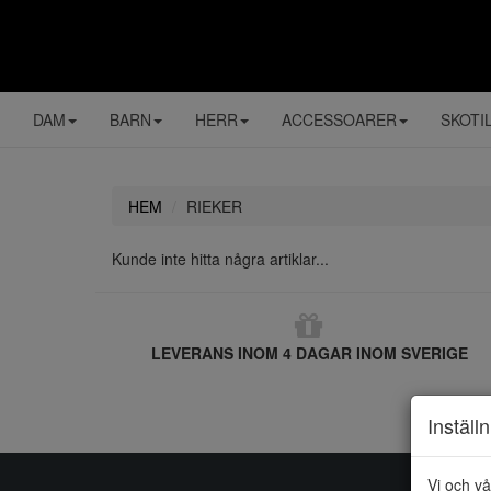
DAM
BARN
HERR
ACCESSOARER
SKOTI
HEM
RIEKER
Kunde inte hitta några artiklar...
LEVERANS INOM 4 DAGAR INOM SVERIGE
Inställ
Vi och vå