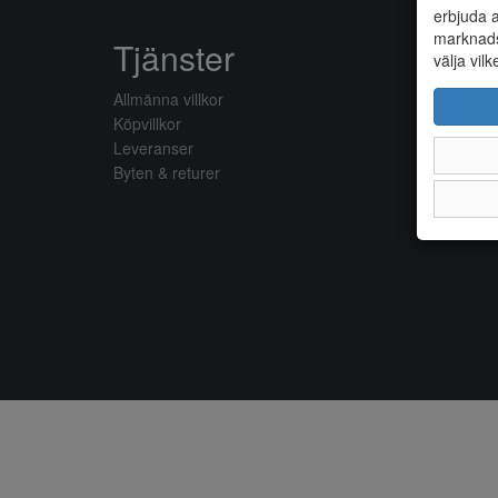
erbjuda a
marknads
Tjänster
välja vilk
Allmänna villkor
Köpvillkor
Leveranser
Byten & returer