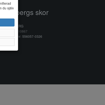
nifierad
n du själv
Anderbergs skor
rkogatan 6
32 41 VARBERG
lefon:
0340/10867
ganisationsnr: 556057-0326