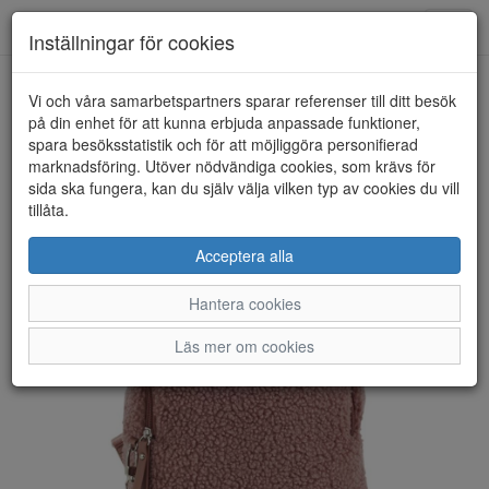
Anderbergs skor
Toggl
Inställningar för cookies
navig
Vi och våra samarbetspartners sparar referenser till ditt besök
HEM
ULRIKA DESIGN
på din enhet för att kunna erbjuda anpassade funktioner,
spara besöksstatistik och för att möjliggöra personifierad
marknadsföring. Utöver nödvändiga cookies, som krävs för
sida ska fungera, kan du själv välja vilken typ av cookies du vill
tillåta.
Acceptera alla
Hantera cookies
Läs mer om cookies