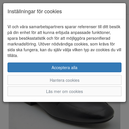
Anderbergs skor
Toggl
Inställningar för cookies
navig
Vi och våra samarbetspartners sparar referenser till ditt besök
HEM
ARA
på din enhet för att kunna erbjuda anpassade funktioner,
spara besöksstatistik och för att möjliggöra personifierad
marknadsföring. Utöver nödvändiga cookies, som krävs för
sida ska fungera, kan du själv välja vilken typ av cookies du vill
tillåta.
Acceptera alla
Hantera cookies
Läs mer om cookies