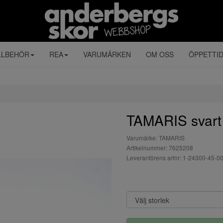
LLBEHÖR
REA
VARUMÄRKEN
OM OSS
ÖPPETTI
TAMARIS svart 
Varumärke: TAMARIS
Artikelnummer: 7625208
Leverantörens artnr: 1-24300-45-0