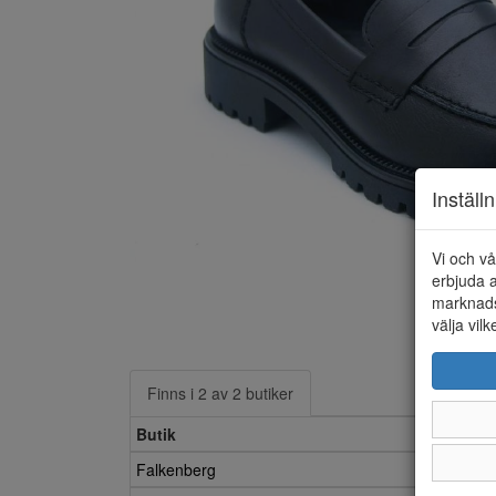
Inställ
Vi och vå
erbjuda a
marknads
välja vilk
Finns i 2 av 2 butiker
Butik
Falkenberg