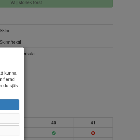
Välj storlek först
Skinn
Skinn/textil
Touch it innersula
att kunna
nifierad
n du själv
39
40
41