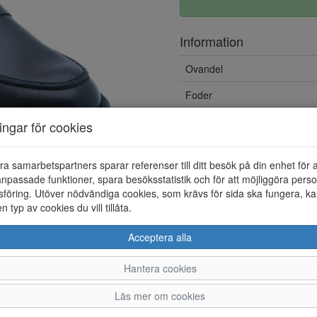
Information
Ovandel
Foder
Övrigt
ningar för cookies
ra samarbetspartners sparar referenser till ditt besök på din enhet för 
npassade funktioner, spara besöksstatistik och för att möjliggöra perso
föring. Utöver nödvändiga cookies, som krävs för sida ska fungera, ka
en typ av cookies du vill tillåta.
Acceptera alla
Hantera cookies
36
37
38
Läs mer om cookies