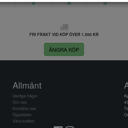
FRI FRAKT VID KÖP ÖVER 1.500 KR
ÅNGRA KÖP
Allmänt
Vanliga frågor
Ky
Om oss
4
Kontakta oss
Te
Öppettider
Or
Våra butiker