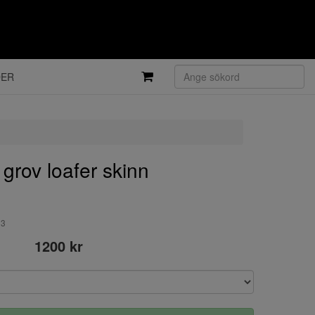
DER
grov loafer skinn
03
1200 kr