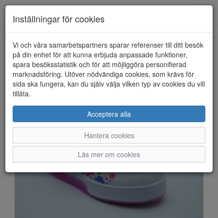
Anderbergs skor
Toggl
Inställningar för cookies
navig
Vi och våra samarbetspartners sparar referenser till ditt besök
HEM
DUFFY
på din enhet för att kunna erbjuda anpassade funktioner,
spara besöksstatistik och för att möjliggöra personifierad
marknadsföring. Utöver nödvändiga cookies, som krävs för
sida ska fungera, kan du själv välja vilken typ av cookies du vill
tillåta.
Acceptera alla
Hantera cookies
Läs mer om cookies