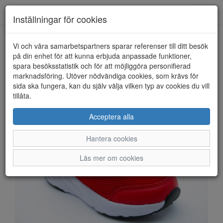
Anderbergs skor
Toggl
Inställningar för cookies
navig
Vi och våra samarbetspartners sparar referenser till ditt besök
HEM
PAX
på din enhet för att kunna erbjuda anpassade funktioner,
spara besöksstatistik och för att möjliggöra personifierad
marknadsföring. Utöver nödvändiga cookies, som krävs för
sida ska fungera, kan du själv välja vilken typ av cookies du vill
tillåta.
Acceptera alla
Hantera cookies
Läs mer om cookies