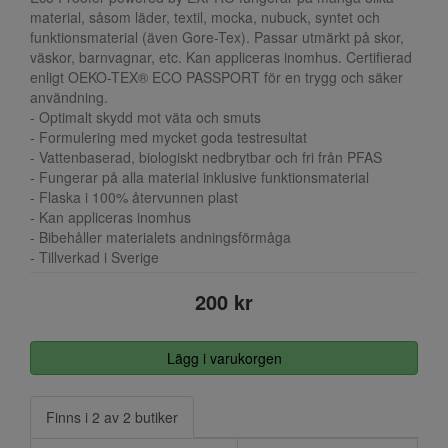
material, såsom läder, textil, mocka, nubuck, syntet och
funktionsmaterial (även Gore-Tex). Passar utmärkt på skor,
väskor, barnvagnar, etc. Kan appliceras inomhus. Certifierad
enligt OEKO-TEX® ECO PASSPORT för en trygg och säker
användning.
- Optimalt skydd mot väta och smuts
- Formulering med mycket goda testresultat
- Vattenbaserad, biologiskt nedbrytbar och fri från PFAS
- Fungerar på alla material inklusive funktionsmaterial
- Flaska i 100% återvunnen plast
- Kan appliceras inomhus
- Bibehåller materialets andningsförmåga
- Tillverkad i Sverige
200 kr
Lägg i varukorgen
Finns i 2 av 2 butiker