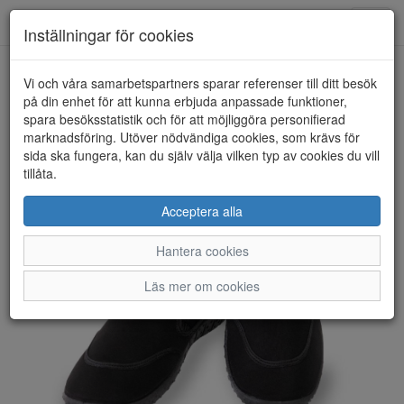
Anderbergs skor
Toggl
Inställningar för cookies
navig
Vi och våra samarbetspartners sparar referenser till ditt besök
HEM
SPRINGYARD
på din enhet för att kunna erbjuda anpassade funktioner,
spara besöksstatistik och för att möjliggöra personifierad
marknadsföring. Utöver nödvändiga cookies, som krävs för
sida ska fungera, kan du själv välja vilken typ av cookies du vill
tillåta.
Acceptera alla
Hantera cookies
Läs mer om cookies