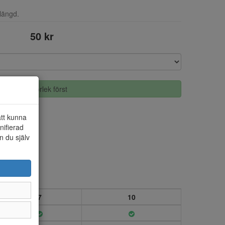
längd.
50 kr
Välj storlek först
att kunna
nifierad
n du själv
7
10