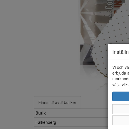
Inställ
Vi och vå
erbjuda a
marknads
välja vilk
Finns i 2 av 2 butiker
Butik
Falkenberg