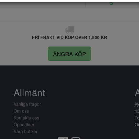
FRI FRAKT VID KÖP ÖVER 1.500 KR
ÅNGRA KÖP
Allmänt
Vanliga frågor
Ky
Om oss
4
Kontakta oss
Te
Öppettider
Or
Våra butiker