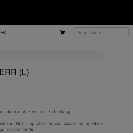
DER
ERR (L)
och latex mot skav och olika benlängd.
ch kort. Höjer upp foten när skon skaver mot ankel eller
d. Självhälftande.