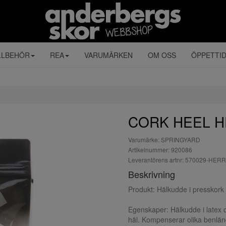
LLBEHÖR
REA
VARUMÄRKEN
OM OSS
ÖPPETTI
CORK HEEL H
Varumärke: SPRINGYARD
Artikelnummer: 920086
Leverantörens artnr: 570029-HERR
Beskrivning
Produkt: Hälkudde i presskork 
Egenskaper: Hälkudde i latex o
häl. Kompenserar olika benläng