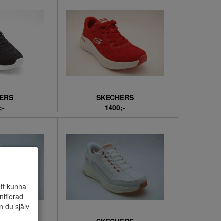
ERS
SKECHERS
;-
1400;-
att kunna
nifierad
n du själv