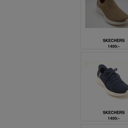
22 (106)
22-23 (17)
23 (144)
23-24 (11)
24 (150)
24-25 (17)
SKECHERS
25 (159)
1400;-
25-26 (11)
25/26 (4)
26 (174)
26-27 (6)
27 (159)
27-28 (11)
28 (208)
28-29 (17)
29 (213)
SKECHERS
29-30 (13)
1400;-
29/30 (4)