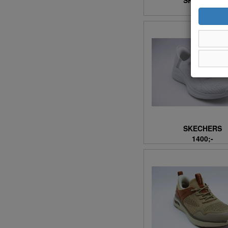
SKECHERS
35-38 (20)
1400;-
35/36 (4)
36 (1289)
36,5 (20)
36-37 (2)
36-38 (8)
36-39 (6)
36-40 (2)
36/37 (8)
37 (1738)
SKECHERS
37,5 (24)
1400;-
37-38 (24)
37-39 (12)
37/38 (8)
38 (1729)
38-39 (2)
38-40 (2)
38/39 (8)