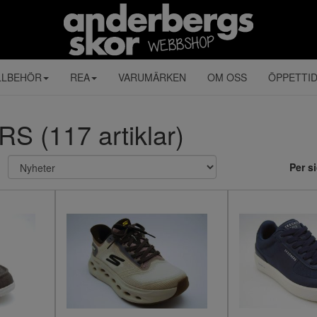
LLBEHÖR
REA
VARUMÄRKEN
OM OSS
ÖPPETTI
 (117 artiklar)
Per s