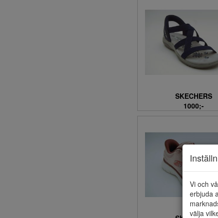
3 (6)
3,5 (19)
30 (307)
30-31 (17)
31 (258)
31-32 (2)
31/32 (2)
32 (269)
SKECHERS
32-33 (15)
1000;-
33 (240)
33-34 (15)
33/34 (4)
34 (192)
Inställ
34-35 (14)
34-36 (6)
Vi och vå
35 (232)
erbjuda a
35-36 (29)
marknads
35-37 (2)
välja vilk