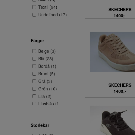
Textil (94)
SKECHERS
Undefined (17)
1400;-
Färger
Beige (3)
Blå (23)
Bordå (1)
Brunt (5)
Grå (3)
SKECHERS
Grön (10)
1400;-
Lila (2)
Ljusblå (1)
Rosa (7)
Röd (2)
Storlekar
silver (2)
Svart (25)