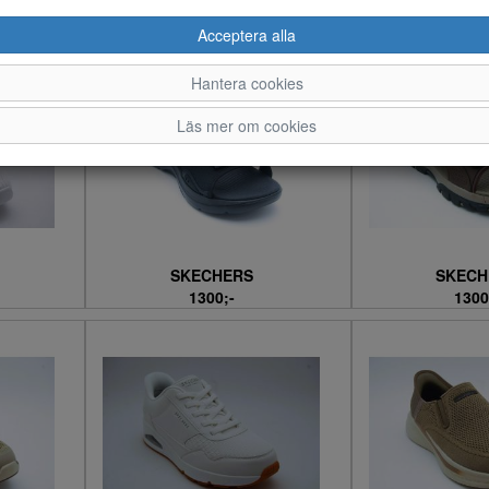
SKECHERS
SKECH
1400;-
1400
Acceptera alla
Hantera cookies
Läs mer om cookies
SKECHERS
SKECH
1300;-
1300