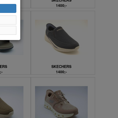
ERS
SKECHERS
;-
1400;-
ERS
SKECHERS
;-
1400;-