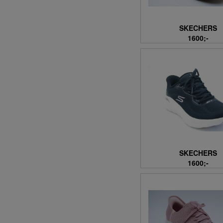
39 (1721)
39-40 (24)
SKECHERS
39-42 (20)
1600;-
39-46 (6)
39/40 (17)
4 (117)
4 ÅR+ (8)
4,5 (96)
40 (2066)
40,5 (24)
40-41 (2)
40-42 (10)
SKECHERS
40-46 (6)
1600;-
41 (1879)
41,5 (14)
41-42 (24)
41-43 (2)
41-45 (2)