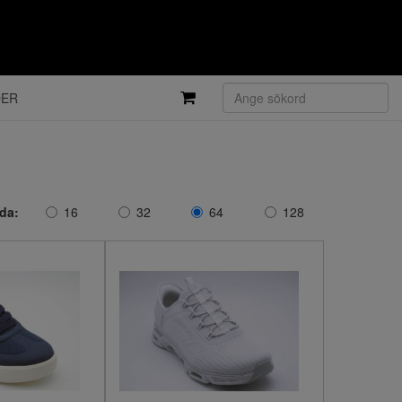
DER
ida:
16
32
64
128