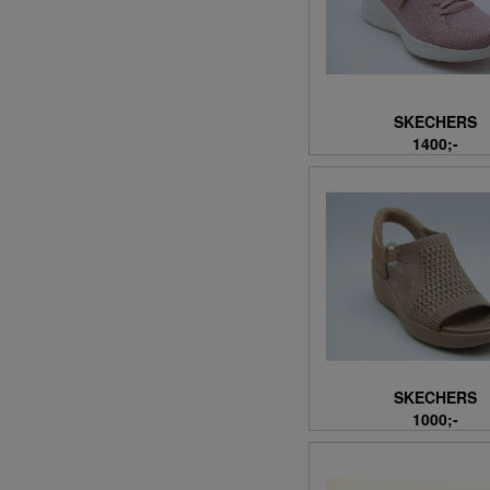
41/42 (19)
42 (1156)
42,5 (8)
42-43 (2)
SKECHERS
42-44 (2)
1400;-
42/43 (3)
43 (612)
43-44 (2)
43-45 (8)
43-46 (16)
43/44 (9)
44 (627)
44-45 (2)
44-46 (4)
45 (613)
SKECHERS
1000;-
45,5 (8)
45-46 (19)
45/46 (9)