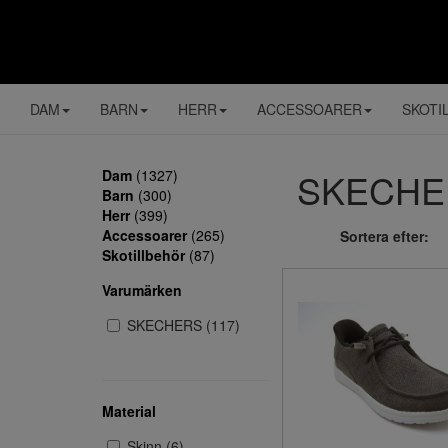
DAM
BARN
HERR
ACCESSOARER
SKOTI
SKECHERS
Dam
(1327)
Barn
(300)
Herr
(399)
Accessoarer
(265)
Sortera efter:
Skotillbehör
(87)
Varumärken
SKECHERS (117)
Material
Skinn (6)