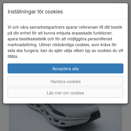
Anderbergs skor
Toggl
Inställningar för cookies
navig
Vi och våra samarbetspartners sparar referenser till ditt besök
HEM
SKECHERS
på din enhet för att kunna erbjuda anpassade funktioner,
spara besöksstatistik och för att möjliggöra personifierad
marknadsföring. Utöver nödvändiga cookies, som krävs för
sida ska fungera, kan du själv välja vilken typ av cookies du vill
tillåta.
Acceptera alla
Hantera cookies
Läs mer om cookies