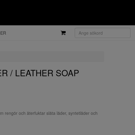
DER
R / LEATHER SOAP
m rengör och återfuktar släta läder, syntetläder och