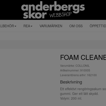
LLBEHÖR
REA
VARUMÄRKEN
OM OSS
ÖPPETTI
FOAM CLEANE
Varumärke: COLLONIL
Artikelnummer: 910005
Leverantörens artnr: 162100
Beskrivning
Ett effektivt rengöringsskum so
gummi. Ger ett lätt skydd.
Volym: 200 ml.