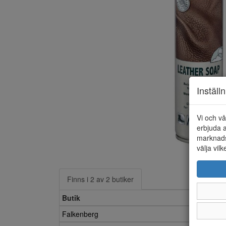
Inställ
Vi och vå
erbjuda a
marknads
välja vilk
Finns i 2 av 2 butiker
Butik
Falkenberg