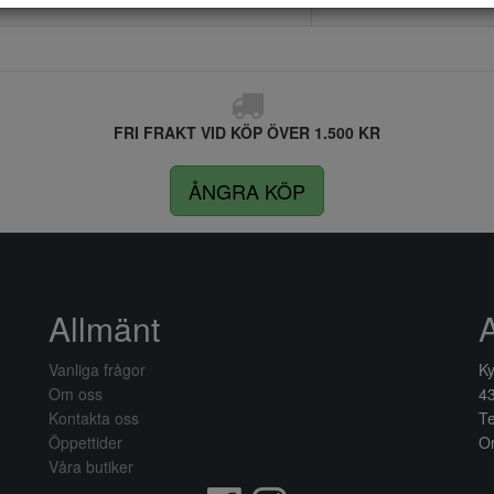
FRI FRAKT VID KÖP ÖVER 1.500 KR
ÅNGRA KÖP
Allmänt
Vanliga frågor
Ky
Om oss
4
Kontakta oss
Te
Öppettider
Or
Våra butiker