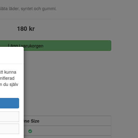
släta läder, syntet och gummi.
180 kr
Lägg i varukorgen
att kunna
nifierad
n du själv
One Size