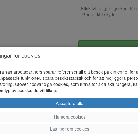
- Effektivt rengöringsskum för 
- ,Ger ett lätt skydd.
ningar för cookies
ra samarbetspartners sparar referenser till ditt besök på din enhet för 
npassade funktioner, spara besöksstatistik och för att möjliggöra perso
föring. Utöver nödvändiga cookies, som krävs för sida ska fungera, ka
en typ av cookies du vill tillåta.
Acceptera alla
Hantera cookies
Läs mer om cookies