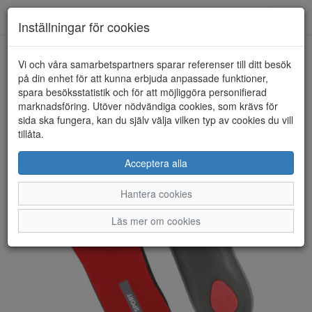
Anderbergs skor
Toggl
Inställningar för cookies
navig
Vi och våra samarbetspartners sparar referenser till ditt besök
HEM
PEDAG
på din enhet för att kunna erbjuda anpassade funktioner,
spara besöksstatistik och för att möjliggöra personifierad
marknadsföring. Utöver nödvändiga cookies, som krävs för
sida ska fungera, kan du själv välja vilken typ av cookies du vill
tillåta.
Acceptera alla
Hantera cookies
Läs mer om cookies