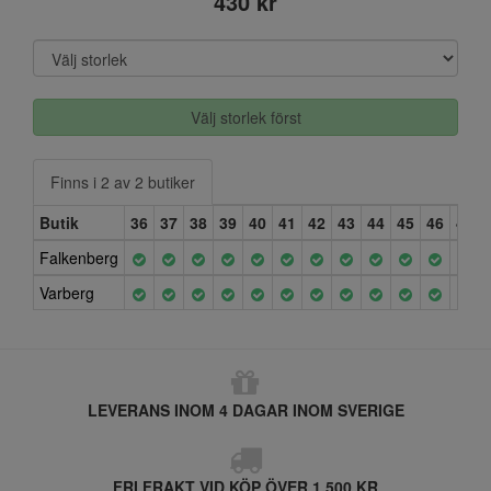
430 kr
Välj storlek först
Finns i 2 av 2 butiker
Butik
36
37
38
39
40
41
42
43
44
45
46
47
Falkenberg
Varberg
LEVERANS INOM 4 DAGAR INOM SVERIGE
FRI FRAKT VID KÖP ÖVER 1.500 KR