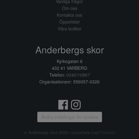
Vanliga frågor
Om oss
Kontakta oss
Öppettider
Våra butiker
Anderbergs skor
Kyrkogatan 6
432 41 VARBERG
Telefon:
0340/10867
Organisationsnr: 556057-0326
Ändra inställingar för cookies
© Anderbergs skor 2026 i samarbete med
Flexicon