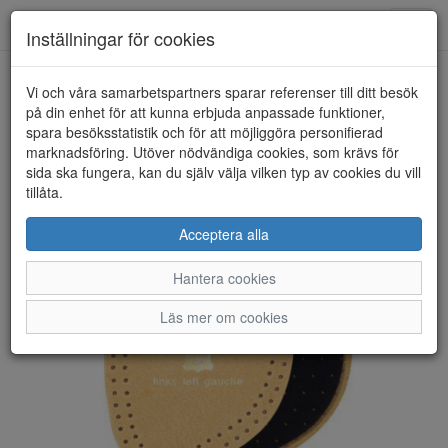
Anderbergs skor
Toggl
Inställningar för cookies
navig
Vi och våra samarbetspartners sparar referenser till ditt besök
HEM
PEDAG
på din enhet för att kunna erbjuda anpassade funktioner,
spara besöksstatistik och för att möjliggöra personifierad
marknadsföring. Utöver nödvändiga cookies, som krävs för
sida ska fungera, kan du själv välja vilken typ av cookies du vill
tillåta.
Acceptera alla
Hantera cookies
Läs mer om cookies