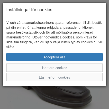
Anderbergs skor
Toggl
Inställningar för cookies
navig
Vi och våra samarbetspartners sparar referenser till ditt besök
HEM
ECCO
på din enhet för att kunna erbjuda anpassade funktioner,
spara besöksstatistik och för att möjliggöra personifierad
marknadsföring. Utöver nödvändiga cookies, som krävs för
sida ska fungera, kan du själv välja vilken typ av cookies du vill
tillåta.
Acceptera alla
Hantera cookies
Läs mer om cookies