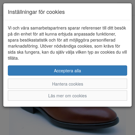
Anderbergs skor
Toggl
Inställningar för cookies
navig
Vi och våra samarbetspartners sparar referenser till ditt besök
HEM
ECCO
på din enhet för att kunna erbjuda anpassade funktioner,
spara besöksstatistik och för att möjliggöra personifierad
marknadsföring. Utöver nödvändiga cookies, som krävs för
sida ska fungera, kan du själv välja vilken typ av cookies du vill
tillåta.
Acceptera alla
Hantera cookies
Läs mer om cookies