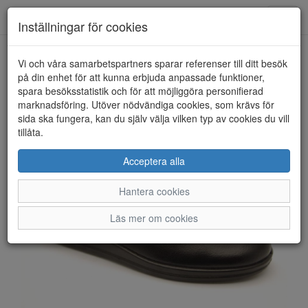
Anderbergs skor
Toggl
Inställningar för cookies
navig
Vi och våra samarbetspartners sparar referenser till ditt besök
HEM
ROHDE
på din enhet för att kunna erbjuda anpassade funktioner,
spara besöksstatistik och för att möjliggöra personifierad
marknadsföring. Utöver nödvändiga cookies, som krävs för
sida ska fungera, kan du själv välja vilken typ av cookies du vill
tillåta.
Acceptera alla
Hantera cookies
Läs mer om cookies