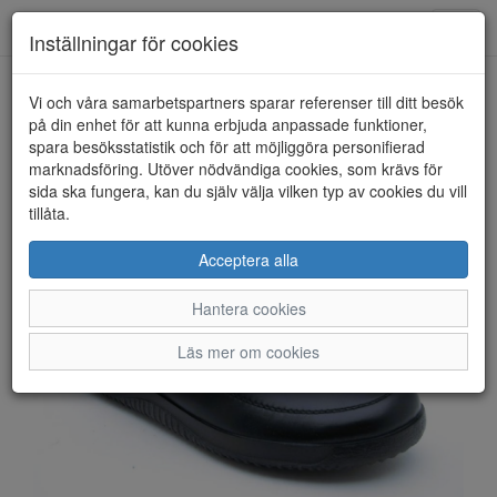
Anderbergs skor
Toggl
Inställningar för cookies
navig
Vi och våra samarbetspartners sparar referenser till ditt besök
HEM
ROHDE
på din enhet för att kunna erbjuda anpassade funktioner,
spara besöksstatistik och för att möjliggöra personifierad
marknadsföring. Utöver nödvändiga cookies, som krävs för
sida ska fungera, kan du själv välja vilken typ av cookies du vill
tillåta.
Acceptera alla
Hantera cookies
Läs mer om cookies