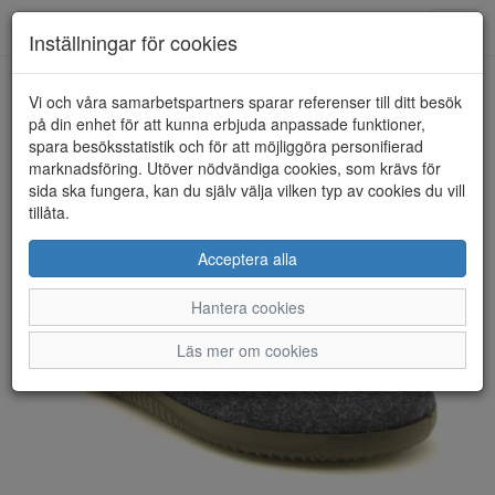
Anderbergs skor
Toggl
Inställningar för cookies
navig
Vi och våra samarbetspartners sparar referenser till ditt besök
HEM
ROHDE
på din enhet för att kunna erbjuda anpassade funktioner,
spara besöksstatistik och för att möjliggöra personifierad
marknadsföring. Utöver nödvändiga cookies, som krävs för
sida ska fungera, kan du själv välja vilken typ av cookies du vill
tillåta.
Acceptera alla
Hantera cookies
Läs mer om cookies