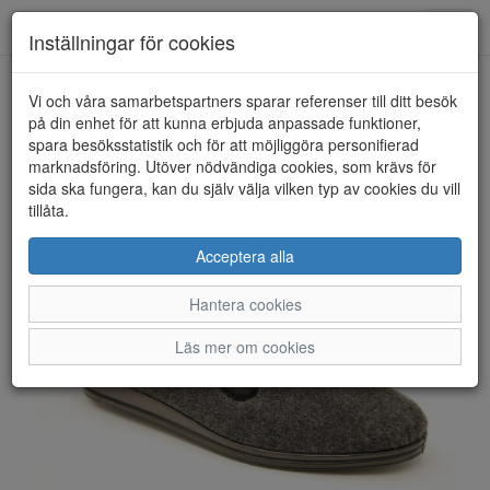
Anderbergs skor
Toggl
Inställningar för cookies
navig
Vi och våra samarbetspartners sparar referenser till ditt besök
HEM
ROHDE
på din enhet för att kunna erbjuda anpassade funktioner,
spara besöksstatistik och för att möjliggöra personifierad
marknadsföring. Utöver nödvändiga cookies, som krävs för
sida ska fungera, kan du själv välja vilken typ av cookies du vill
tillåta.
Acceptera alla
Hantera cookies
Läs mer om cookies