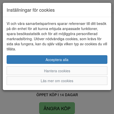
Anderbergs skor
Toggl
Inställningar för cookies
navig
Vi och våra samarbetspartners sparar referenser till ditt besök
HEM
SKECHERS
på din enhet för att kunna erbjuda anpassade funktioner,
spara besöksstatistik och för att möjliggöra personifierad
Kunde inte hitta några artiklar...
marknadsföring. Utöver nödvändiga cookies, som krävs för
sida ska fungera, kan du själv välja vilken typ av cookies du vill
tillåta.
LEVERANS INOM 4 DAGAR INOM SVERIGE
Acceptera alla
Hantera cookies
FRI FRAKT VID KÖP ÖVER 1.500 KR
Läs mer om cookies
ÖPPET KÖP I 14 DAGAR
ÅNGRA KÖP