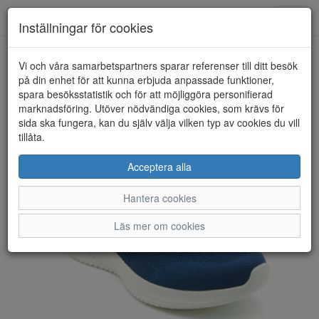
Anderbergs skor
Toggl
Inställningar för cookies
navig
Vi och våra samarbetspartners sparar referenser till ditt besök
HEM
SKECHERS
på din enhet för att kunna erbjuda anpassade funktioner,
spara besöksstatistik och för att möjliggöra personifierad
marknadsföring. Utöver nödvändiga cookies, som krävs för
sida ska fungera, kan du själv välja vilken typ av cookies du vill
tillåta.
Acceptera alla
Hantera cookies
Läs mer om cookies