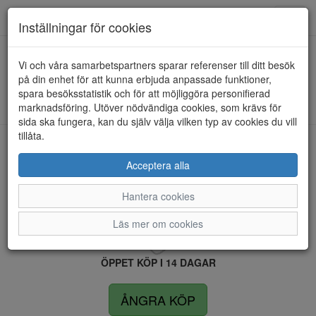
Anderbergs skor
Toggl
Inställningar för cookies
navig
Vi och våra samarbetspartners sparar referenser till ditt besök
HEM
BUGATTI
på din enhet för att kunna erbjuda anpassade funktioner,
spara besöksstatistik och för att möjliggöra personifierad
Kunde inte hitta några artiklar...
marknadsföring. Utöver nödvändiga cookies, som krävs för
sida ska fungera, kan du själv välja vilken typ av cookies du vill
tillåta.
LEVERANS INOM 4 DAGAR INOM SVERIGE
Acceptera alla
Hantera cookies
FRI FRAKT VID KÖP ÖVER 1.500 KR
Läs mer om cookies
ÖPPET KÖP I 14 DAGAR
ÅNGRA KÖP