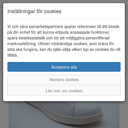
Anderbergs skor
Toggl
Inställningar för cookies
navig
Vi och våra samarbetspartners sparar referenser till ditt besök
HEM
BJÖRN BORG
på din enhet för att kunna erbjuda anpassade funktioner,
spara besöksstatistik och för att möjliggöra personifierad
marknadsföring. Utöver nödvändiga cookies, som krävs för
sida ska fungera, kan du själv välja vilken typ av cookies du vill
tillåta.
Acceptera alla
Hantera cookies
Läs mer om cookies