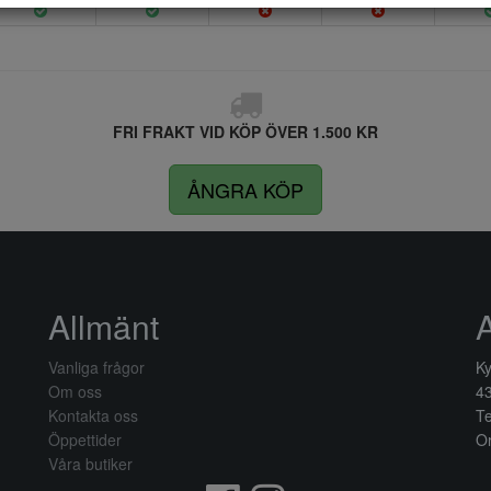
FRI FRAKT VID KÖP ÖVER 1.500 KR
ÅNGRA KÖP
Allmänt
Vanliga frågor
Ky
Om oss
4
Kontakta oss
Te
Öppettider
Or
Våra butiker