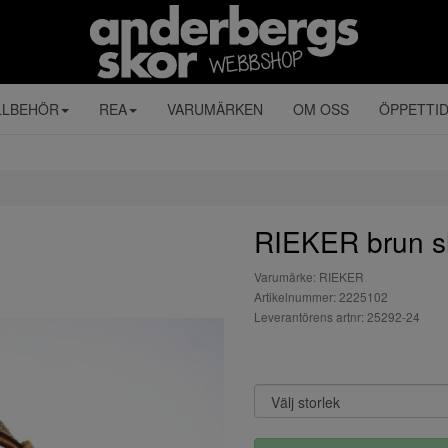
LLBEHÖR
REA
VARUMÄRKEN
OM OSS
ÖPPETTI
RIEKER brun sl
Varumärke: RIEKER
Artikelnummer: 2225102
Leverantörens artnr: 25292-24