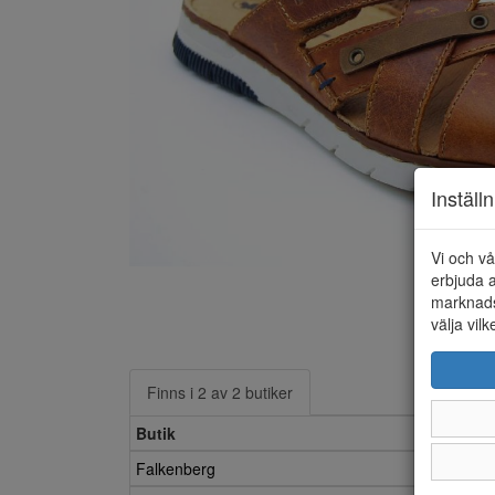
Inställ
Vi och vå
erbjuda a
marknads
välja vilk
Finns i 2 av 2 butiker
Butik
Falkenberg