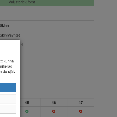
Välj storlek först
Skinn
Skinn/syntet
Kardborrband
att kunna
nifierad
n du själv
4
45
46
47