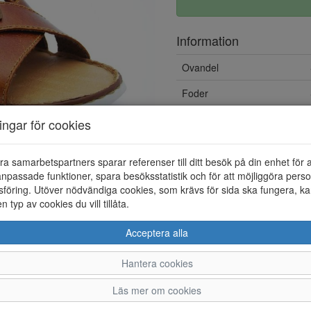
Information
Ovandel
Foder
Övrigt
ningar för cookies
ra samarbetspartners sparar referenser till ditt besök på din enhet för 
npassade funktioner, spara besöksstatistik och för att möjliggöra perso
föring. Utöver nödvändiga cookies, som krävs för sida ska fungera, ka
en typ av cookies du vill tillåta.
Acceptera alla
Hantera cookies
40
41
42
43
4
Läs mer om cookies