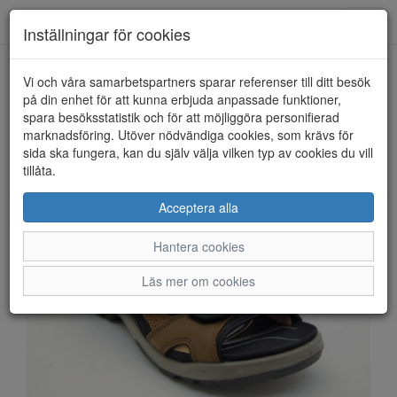
Anderbergs skor
Toggl
Inställningar för cookies
navig
Vi och våra samarbetspartners sparar referenser till ditt besök
HEM
ECCO
på din enhet för att kunna erbjuda anpassade funktioner,
spara besöksstatistik och för att möjliggöra personifierad
marknadsföring. Utöver nödvändiga cookies, som krävs för
sida ska fungera, kan du själv välja vilken typ av cookies du vill
tillåta.
Acceptera alla
Hantera cookies
Läs mer om cookies