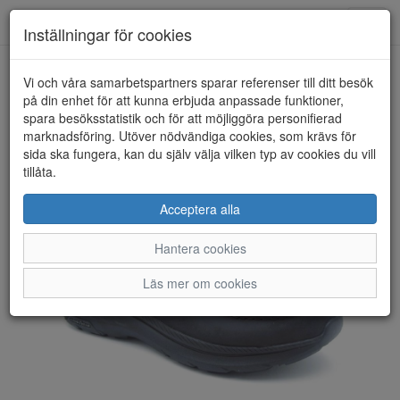
Anderbergs skor
Toggl
Inställningar för cookies
navig
Vi och våra samarbetspartners sparar referenser till ditt besök
HEM
SKECHERS
på din enhet för att kunna erbjuda anpassade funktioner,
spara besöksstatistik och för att möjliggöra personifierad
marknadsföring. Utöver nödvändiga cookies, som krävs för
sida ska fungera, kan du själv välja vilken typ av cookies du vill
tillåta.
Acceptera alla
Hantera cookies
Läs mer om cookies