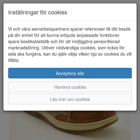
Anderbergs skor
Toggl
Inställningar för cookies
navig
Vi och våra samarbetspartners sparar referenser till ditt besök
HEM
SEBAGO
på din enhet för att kunna erbjuda anpassade funktioner,
spara besöksstatistik och för att möjliggöra personifierad
marknadsföring. Utöver nödvändiga cookies, som krävs för
sida ska fungera, kan du själv välja vilken typ av cookies du vill
tillåta.
Acceptera alla
Hantera cookies
Läs mer om cookies