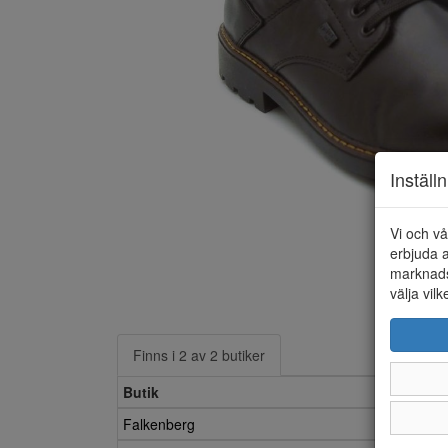
Inställ
Vi och vå
erbjuda a
marknads
välja vilk
Finns i 2 av 2 butiker
Butik
Falkenberg