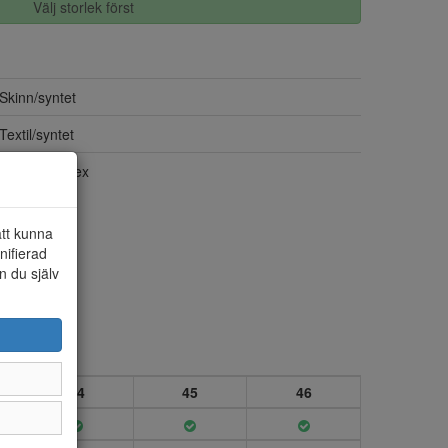
Välj storlek först
Skinn/syntet
Textil/syntet
Ja, Rieker-Tex
att kunna
nifierad
n du själv
44
45
46