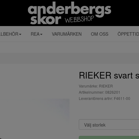
LLBEHÖR
REA
VARUMÄRKEN
OM OSS
ÖPPETTI
RIEKER svart 
Varumärke: RIEKER
Artikelnummer: 0826201
Leverantörens artnr: F4611-00