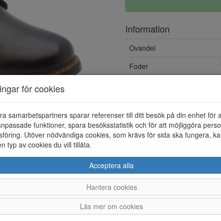
Information
Ovandel
Foder
Vattentät
ningar för cookies
ra samarbetspartners sparar referenser till ditt besök på din enhet för 
npassade funktioner, spara besöksstatistik och för att möjliggöra perso
föring. Utöver nödvändiga cookies, som krävs för sida ska fungera, ka
en typ av cookies du vill tillåta.
Acceptera alla
Hantera cookies
40
41
42
43
Läs mer om cookies