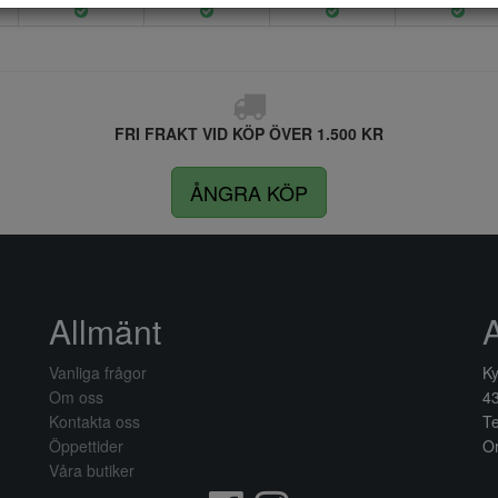
FRI FRAKT VID KÖP ÖVER 1.500 KR
ÅNGRA KÖP
Allmänt
Vanliga frågor
Ky
Om oss
4
Kontakta oss
Te
Öppettider
Or
Våra butiker