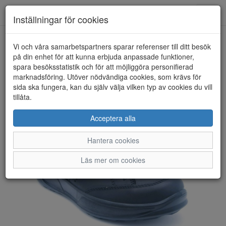
Anderbergs skor
Toggl
Inställningar för cookies
navig
Vi och våra samarbetspartners sparar referenser till ditt besök
HEM
ECCO
på din enhet för att kunna erbjuda anpassade funktioner,
spara besöksstatistik och för att möjliggöra personifierad
marknadsföring. Utöver nödvändiga cookies, som krävs för
sida ska fungera, kan du själv välja vilken typ av cookies du vill
tillåta.
Acceptera alla
Hantera cookies
Läs mer om cookies