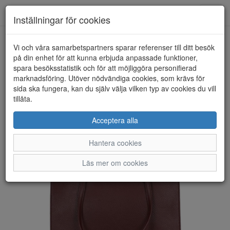
Anderbergs skor
Toggl
Inställningar för cookies
navig
Vi och våra samarbetspartners sparar referenser till ditt besök
HEM
ULRIKA DESIGN
på din enhet för att kunna erbjuda anpassade funktioner,
spara besöksstatistik och för att möjliggöra personifierad
marknadsföring. Utöver nödvändiga cookies, som krävs för
sida ska fungera, kan du själv välja vilken typ av cookies du vill
tillåta.
Acceptera alla
Hantera cookies
Läs mer om cookies