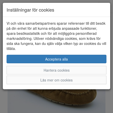
Anderbergs skor
Toggl
Inställningar för cookies
navig
Vi och våra samarbetspartners sparar referenser till ditt besök
HEM
SHEPHERD OF SWEDEN
på din enhet för att kunna erbjuda anpassade funktioner,
spara besöksstatistik och för att möjliggöra personifierad
marknadsföring. Utöver nödvändiga cookies, som krävs för
sida ska fungera, kan du själv välja vilken typ av cookies du vill
tillåta.
Acceptera alla
Hantera cookies
Läs mer om cookies