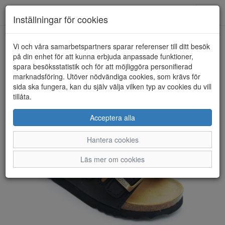
Anderbergs skor
Toggl
Inställningar för cookies
navig
Vi och våra samarbetspartners sparar referenser till ditt besök
HEM
SCHOLL
på din enhet för att kunna erbjuda anpassade funktioner,
spara besöksstatistik och för att möjliggöra personifierad
marknadsföring. Utöver nödvändiga cookies, som krävs för
sida ska fungera, kan du själv välja vilken typ av cookies du vill
tillåta.
Acceptera alla
Hantera cookies
Läs mer om cookies