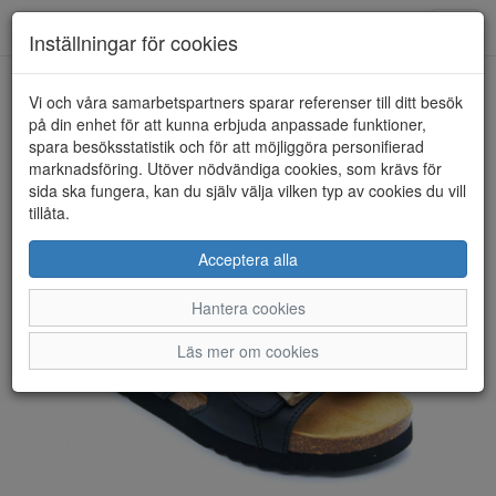
Anderbergs skor
Toggl
Inställningar för cookies
navig
Vi och våra samarbetspartners sparar referenser till ditt besök
HEM
SCHOLL
på din enhet för att kunna erbjuda anpassade funktioner,
spara besöksstatistik och för att möjliggöra personifierad
marknadsföring. Utöver nödvändiga cookies, som krävs för
sida ska fungera, kan du själv välja vilken typ av cookies du vill
tillåta.
Acceptera alla
Hantera cookies
Läs mer om cookies