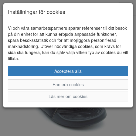
Anderbergs skor
Toggl
Inställningar för cookies
navig
Vi och våra samarbetspartners sparar referenser till ditt besök
HEM
CROCS
på din enhet för att kunna erbjuda anpassade funktioner,
spara besöksstatistik och för att möjliggöra personifierad
marknadsföring. Utöver nödvändiga cookies, som krävs för
sida ska fungera, kan du själv välja vilken typ av cookies du vill
tillåta.
Acceptera alla
Hantera cookies
Läs mer om cookies