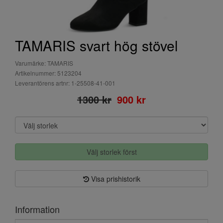
TAMARIS svart hög stövel
Varumärke: TAMARIS
Artikelnummer: 5123204
Leverantörens artnr: 1-25508-41-001
1300 kr
900 kr
Välj storlek först
Visa prishistorik
Information