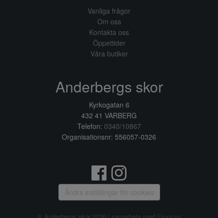
Vanliga frågor
Om oss
Kontakta oss
Öppettider
Våra butiker
Anderbergs skor
Kyrkogatan 6
432 41 VARBERG
Telefon:
0340/10867
Organisationsnr: 556057-0326
Ändra inställingar för cookies
© Anderbergs skor 2026 i samarbete med
Flexicon