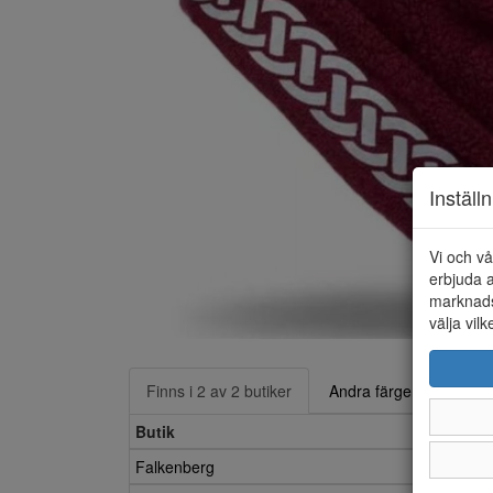
Inställ
Vi och vå
erbjuda a
marknads
välja vilk
Finns i 2 av 2 butiker
Andra färger
Butik
Falkenberg