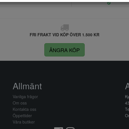
FRI FRAKT VID KÖP ÖVER 1.500 KR
ÅNGRA KÖP
Allmänt
Vanliga frågor
Ky
Om oss
4
Kontakta oss
Te
Öppettider
Or
Våra butiker