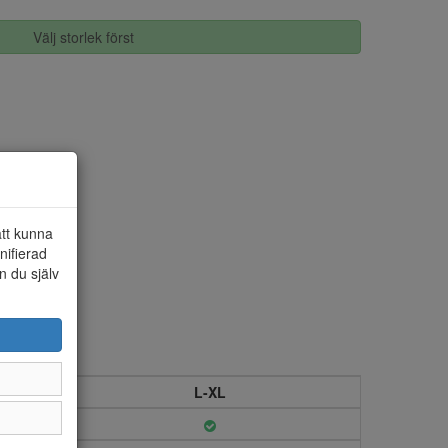
Välj storlek först
att kunna
nifierad
n du själv
L-XL