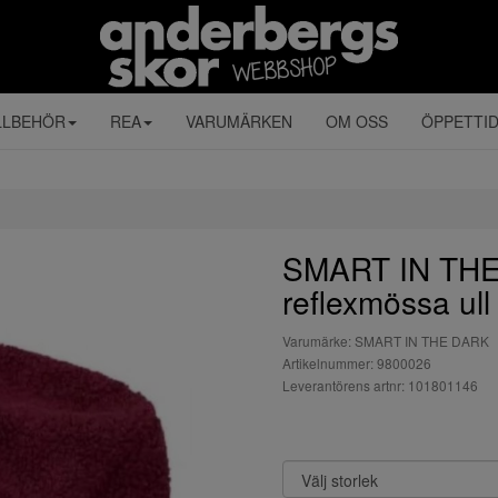
LLBEHÖR
REA
VARUMÄRKEN
OM OSS
ÖPPETTI
SMART IN THE
reflexmössa ull
Varumärke: SMART IN THE DARK
Artikelnummer: 9800026
Leverantörens artnr: 101801146