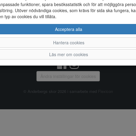
npassade funktioner, spara besöksstatistik och för att möjliggöra perso
föring. Utöver nödvändiga cookies, som krävs för sida ska fungera, ka
Allmänt
en typ av cookies du vill tillåta.
Vanliga frågor
Ky
Acceptera alla
Om oss
4
Kontakta oss
Te
Hantera cookies
Öppettider
Or
Våra butiker
Läs mer om cookies
Ändra inställingar för cookies
© Anderbergs skor 2026 i samarbete med
Flexicon