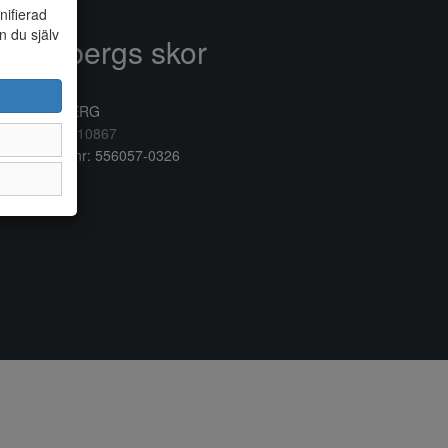
nifierad
n du själv
Anderbergs skor
rkogatan 6
32 41 VARBERG
lefon:
0340/10867
ganisationsnr: 556057-0326