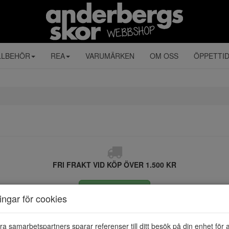
LLBEHÖR
REA
VARUMÄRKEN
OM OSS
ÖPPETTI
FRI FRAKT VID KÖP ÖVER 1.500 KR
ÅNGRA KÖP
ningar för cookies
ra samarbetspartners sparar referenser till ditt besök på din enhet för 