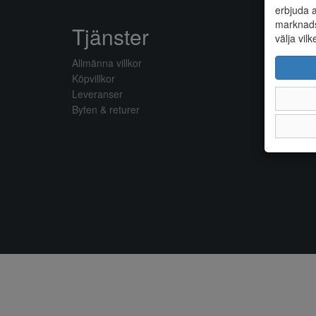
erbjuda a
marknads
Tjänster
välja vilk
Allmänna villkor
Köpvillkor
Leveranser
Byten & returer