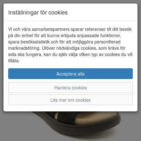
Anderbergs skor
Toggl
Inställningar för cookies
navig
Vi och våra samarbetspartners sparar referenser till ditt besök
HEM
RIEKER
på din enhet för att kunna erbjuda anpassade funktioner,
spara besöksstatistik och för att möjliggöra personifierad
marknadsföring. Utöver nödvändiga cookies, som krävs för
sida ska fungera, kan du själv välja vilken typ av cookies du vill
tillåta.
Acceptera alla
Hantera cookies
Läs mer om cookies