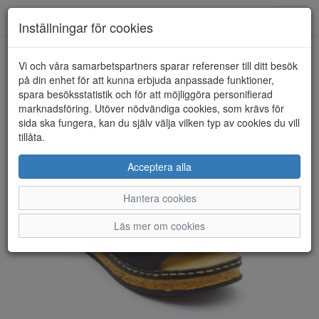
Anderbergs skor
Toggl
Inställningar för cookies
navig
Vi och våra samarbetspartners sparar referenser till ditt besök
HEM
RIEKER
på din enhet för att kunna erbjuda anpassade funktioner,
spara besöksstatistik och för att möjliggöra personifierad
marknadsföring. Utöver nödvändiga cookies, som krävs för
sida ska fungera, kan du själv välja vilken typ av cookies du vill
tillåta.
Acceptera alla
Hantera cookies
Läs mer om cookies